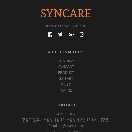
Body Changer, SYNCARE
ADDITIONAL LINKS
COMPANY
SYNCARE
PRODUCT
GALLERY
VIDEO
NOTICE
CONTACT
CRMEDI 본사
강원도 원주시 북원상가길 13, 북원상가 3층 18-1호 (태장동)
Email:
cr@syncare.kr
Insta:
syncare_exercise