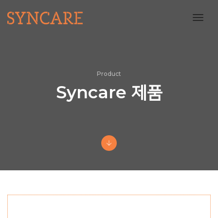
toggl
navig
Product
Syncare 제품