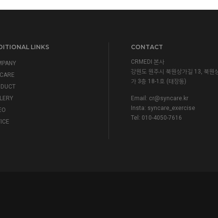
ITIONAL LINKS
CONTACT
CRMEDI 본사
MPANY
강원도 원주시 북원상가길 13, 북원
CARE
가 3층 18-1호 (태장동)
ODUCT
LERY
Email:
cr@syncare.kr
Insta:
syncare_exercise
EO
Tel: 010-4050-7616
ICE