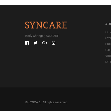
ADD
CO
Body Changer, SYNCARE
SYN
PR
GAL
VID
NOT
© SYNCARE All rights reserved.