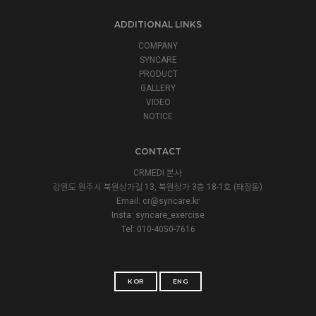
ADDITIONAL LINKS
COMPANY
SYNCARE
PRODUCT
GALLERY
VIDEO
NOTICE
CONTACT
CRMEDI 본사
강원도 원주시 북원상가길 13, 북원상가 3층 18-1호 (태장동)
Email:
cr@syncare.kr
Insta:
syncare_exercise
Tel: 010-4050-7616
KOR
ENG