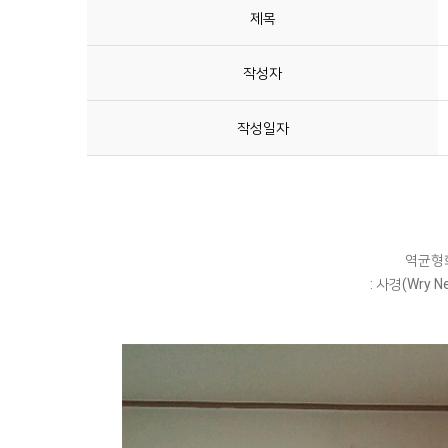
제목
작성자
작성일자
역균형화
​: 사경(Wry 