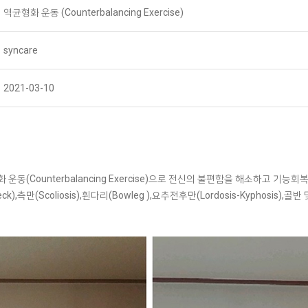
역균형화 운동 (Counterbalancing Exercise)
syncare
2021-03-10
 운동(Counterbalancing Exercise)으로 전신의 불편함을 해소하고 기능회
Neck),측만(Scoliosis),휜다리(Bowleg ),요추전후만(Lordosis-Kyphosis),