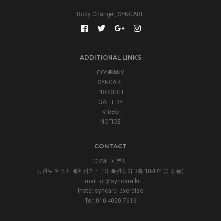
Body Changer, SYNCARE
ADDITIONAL LINKS
COMPANY
SYNCARE
PRODUCT
GALLERY
VIDEO
NOTICE
CONTACT
CRMEDI 본사
강원도 원주시 북원상가길 13, 북원상가 3층 18-1호 (태장동)
Email:
cr@syncare.kr
Insta:
syncare_exercise
Tel: 010-4050-7616