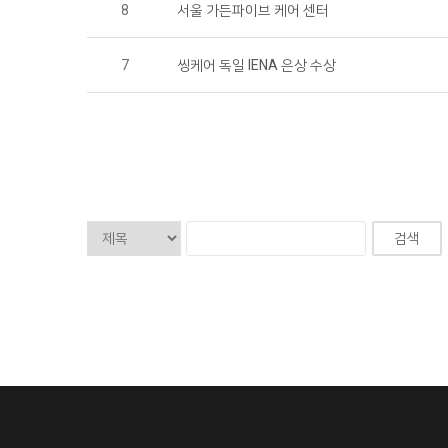
8
서울 가든파이브 케어 센터
7
씽케어 독일 IENA 은상 수상