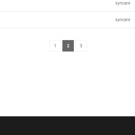
syncare
syncare
1
2
3