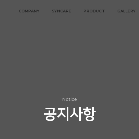
COMPANY
SYNCARE
PRODUCT
GALLERY
Notice
공지사항