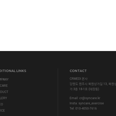
ITIONAL LINKS
CONTACT
CRMEDI 본사
MPANY
강원도 원주시 북원상가길 13, 북원
CARE
가 3층 18-1호 (태장동)
ODUCT
LERY
Email:
cr@syncare.kr
Insta:
syncare_exercise
EO
Tel: 010-4050-7616
ICE