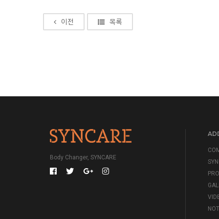
이전
목록
ADD
CO
Body Changer, SYNCARE
SYN
PR
GAL
VID
NOT