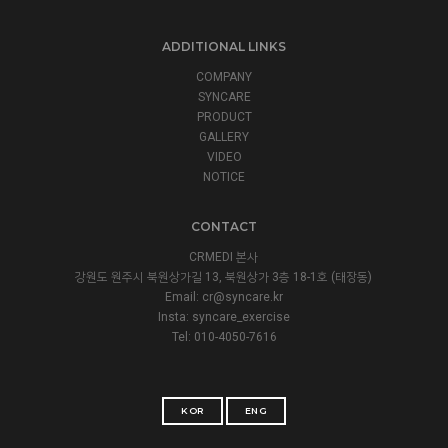
ADDITIONAL LINKS
COMPANY
SYNCARE
PRODUCT
GALLERY
VIDEO
NOTICE
CONTACT
CRMEDI 본사
강원도 원주시 북원상가길 13, 북원상가 3층 18-1호 (태장동)
Email:
cr@syncare.kr
Insta:
syncare_exercise
Tel: 010-4050-7616
KOR
ENG